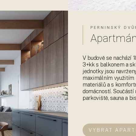
V budově se nachází 1
3+kk s balkonem a skl
jednotky jsou navržen
maximálním využitím d
materiálů a s komfort
domácností. Součástí 
parkoviště, sauna a bi
VYBRAT APAR