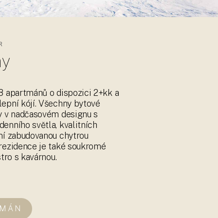
8 apartmánů o dispozici 2+kk a
epní kójí. Všechny bytové
y v nadčasovém designu s
enního světla, kvalitních
ní zabudovanou chytrou
rezidence je také soukromé
stro s kavárnou.
TMÁN