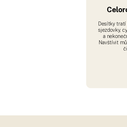
PERNINSKÝ DVŮR
O projektu
Rezidence Perninský dvůr vzni
bývalého hotelu Perninský dvůr
koncipována jako nízkoenergeti
nejen šetrnost k životnímu pros