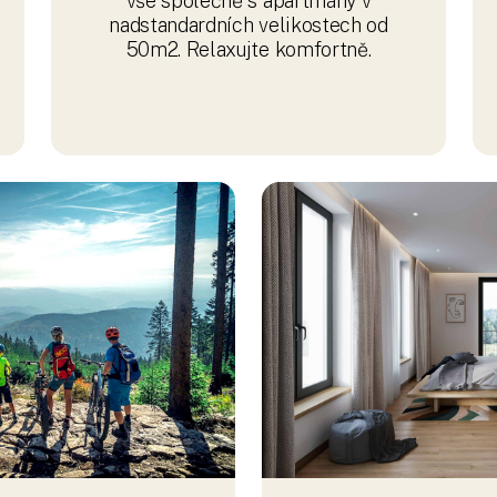
ční aktivity
Výhodná inv
 pro běžkaře, lyžařské
Plánujete apartmán p
yklotrasy všech úrovní
už krátkodobě v př
o turistických tras.
nepřítomnosti nebo
žete i nedaleké lázně
horské apartmány j
i aquapark.
ubytováním. A