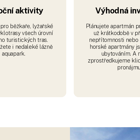
zprostředkujeme klid
pronájmu
ká rekonstrukcí
. Budova je
cká a nabízí tak
tředí, ale také úsporu