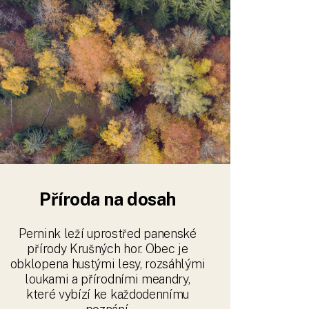
Příroda na dosah
Pernink leží uprostřed panenské
přírody Krušných hor. Obec je
obklopena hustými lesy, rozsáhlými
loukami a přírodními meandry,
které vybízí ke každodennímu
poznání.