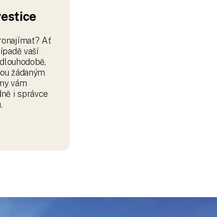
ně i správce
.