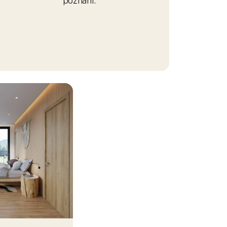
estice
ronajímat? Ať
ípadě vaší
 dlouhodobě,
sou žádaným
 my vám