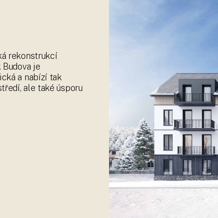
PERNINSKÝ DVŮ
Apartmá