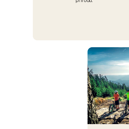
Celoro
Desítky tratí
sjezdovky, c
a nekonečn
Navštívit mů
č