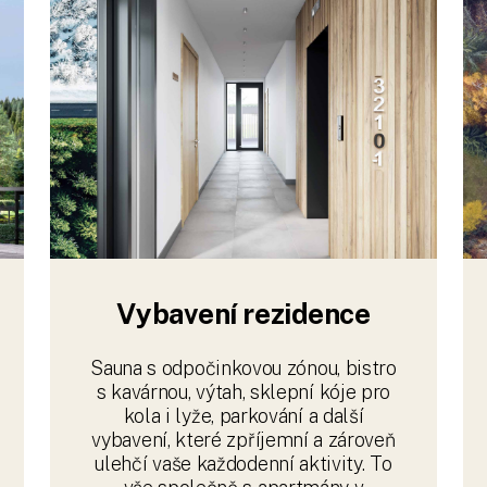
Vybavení rezidence
Sauna s odpočinkovou zónou, bistro
s kavárnou, výtah, sklepní kóje pro
kola i lyže, parkování a další
vybavení, které zpříjemní a zároveň
ulehčí vaše každodenní aktivity. To
vše společně s apartmány v
nadstandardních velikostech od
50m2. Relaxujte komfortně.