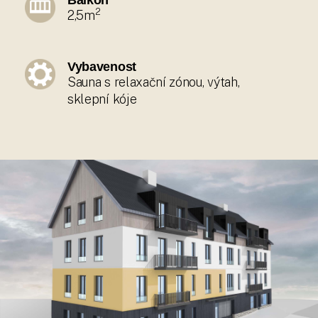
Balkon
2
2,5m
Vybavenost
Sauna s relaxační zónou, výtah,
sklepní kóje