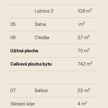
2
Ložnice 2
10,8 m
2
05
Šatna
- m
2
06
Chodba
2,7 m
2
Užitná plocha
70 m
2
Celková plocha bytu
74,2 m
2
07
Balkon
2,5 m
2
Sklepní kóje
4 m