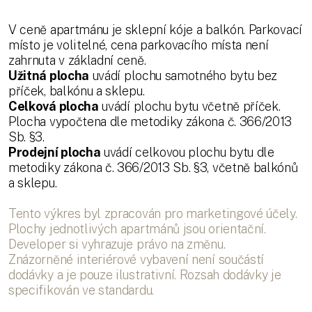
V ceně apartmánu je sklepní kóje a balkón. Parkovací
místo je volitelné, cena parkovacího místa není
zahrnuta v základní ceně.
Užitná plocha
uvádí plochu samotného bytu bez
příček, balkónu a sklepu.
Celková plocha
uvádí plochu bytu včetně příček.
Plocha vypočtena dle metodiky zákona č. 366/2013
Sb. §3.
Prodejní plocha
uvádí celkovou plochu bytu dle
metodiky zákona č. 366/2013 Sb. §3, včetně balkónů
a sklepu.
Tento výkres byl zpracován pro marketingové účely.
Plochy jednotlivých apartmánů jsou orientační.
Developer si vyhrazuje právo na změnu.
Znázorněné interiérové vybavení není součástí
dodávky a je pouze ilustrativní. Rozsah dodávky je
specifikován ve standardu.