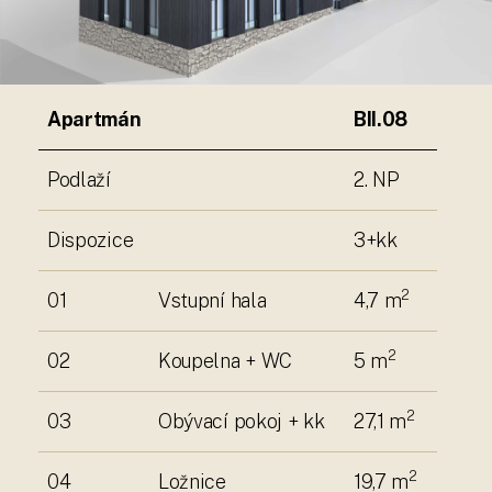
Apartmán
BII.08
Podlaží
2. NP
Dispozice
3+kk
2
01
Vstupní hala
4,7 m
2
02
Koupelna + WC
5 m
2
03
Obývací pokoj + kk
27,1 m
2
04
Ložnice
19,7 m