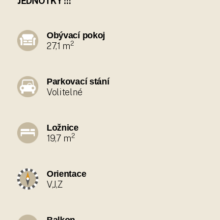
JEDNOTKY !!!
Obývací pokoj
2
27,1 m
Parkovací stání
Volitelné
Ložnice
2
19,7 m
Orientace
V,J,Z