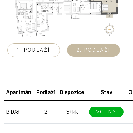
1. PODLAŽÍ
2. PODLAŽÍ
Apartmán
Podlaží
Dispozice
Stav
O
BII.08
2
3+kk
VOLNÝ